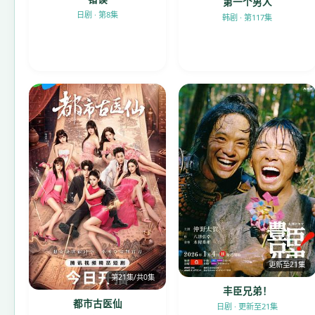
第一个男人
日剧 · 第8集
韩剧 · 第117集
更新至21集
第21集/共0集
丰臣兄弟！
都市古医仙
日剧 · 更新至21集