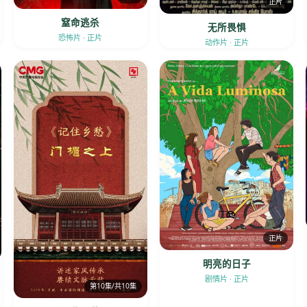
正片
窒命逃杀
无所畏惧
恐怖片 · 正片
动作片 · 正片
正片
明亮的日子
剧情片 · 正片
第10集/共10集