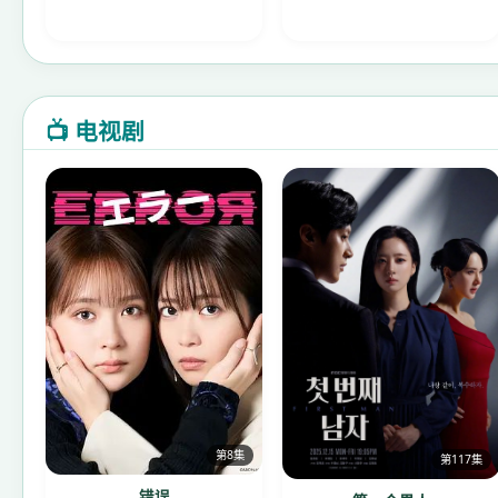
📺 电视剧
第8集
第117集
错误