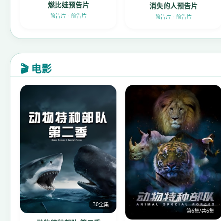
燃比娃预告片
消失的人预告片
预告片 · 预告片
预告片 · 预告片
🎬 电影
30全集
第6集/共6集