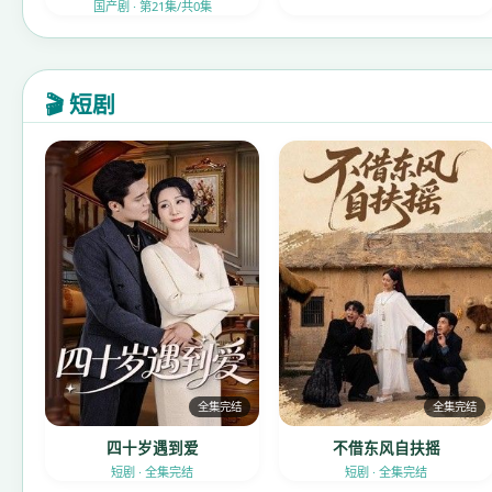
国产剧 · 第21集/共0集
🎬 短剧
全集完结
全集完结
四十岁遇到爱
不借东风自扶摇
短剧 · 全集完结
短剧 · 全集完结