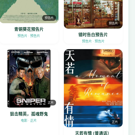
预告片
预告片
青铜葵花预告片
错时告白预告片
预告片 · 预告片
预告片 · 预告片
正片
狙击精英，孤魂野鬼
电影 · 正片
正片
天若有情 (普通话）